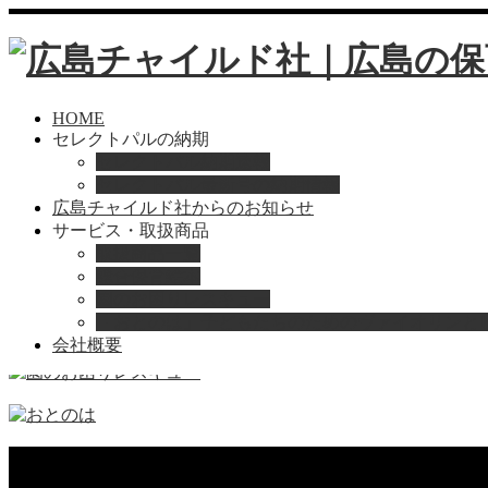
HOME
セレクトパルの納期
セレクトパル納期速報
セレクトパル最新号の納期情報
広島チャイルド社からのお知らせ
サービス・取扱商品
取扱商品一覧
総合保育絵本
Home
products4
園のお困りレスキュー
「おとのは」子どもたちのためのヴァイオリンと
会社概要