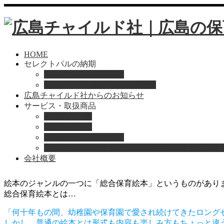
HOME
セレクトパルの納期
セレクトパル納期速報
セレクトパル最新号の納期情報
広島チャイルド社からのお知らせ
サービス・取扱商品
取扱商品一覧
総合保育絵本
Home
総合保育絵本
園のお困りレスキュー
「おとのは」子どもたちのためのヴァイオリンと
会社概要
総合保育絵本のご紹介
絵本のジャンルの一つに「総合保育絵本」というものがあり
総合保育絵本とは…
「何十年もの間、幼稚園や保育園で愛され続けてきたロング
しかし、普通の絵本とは形式も内容も楽しみ方もちょっと違