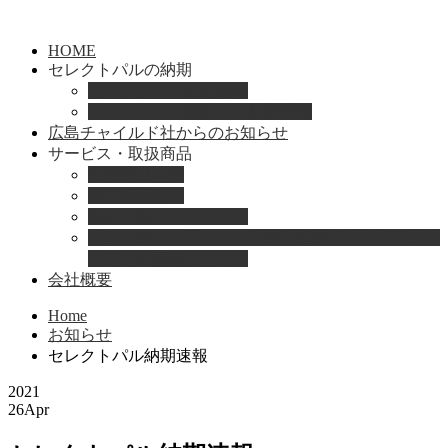
HOME
セレクトパルの納期
セレクトパル納期速報
セレクトパル最新号の納期情報
広島チャイルド社からのお知らせ
サービス・取扱商品
取扱商品一覧
総合保育絵本
園のお困りレスキュー
「おとのは」子どもたちのためのヴァイオリンと
ピアノの演奏サービス
会社概要
Home
お知らせ
セレクトパル納期速報
2021
26
Apr