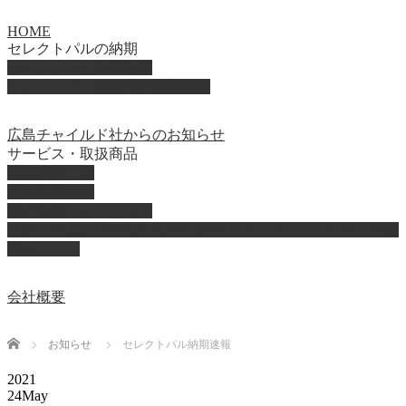
HOME
セレクトパルの納期
セレクトパル納期速報
セレクトパル最新号の納期情報
広島チャイルド社からのお知らせ
サービス・取扱商品
取扱商品一覧
総合保育絵本
園のお困りレスキュー
「おとのは」子どもたちのためのヴァイオリンとピアノの演
奏サービス
会社概要
Home
お知らせ
セレクトパル納期速報
2021
24
May