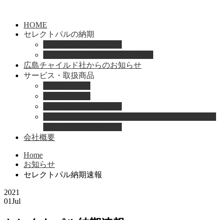
HOME
セレクトパルの納期
セレクトパル納期速報
セレクトパル最新号の納期情報
広島チャイルド社からのお知らせ
サービス・取扱商品
取扱商品一覧
総合保育絵本
園のお困りレスキュー
「おとのは」子どもたちのためのヴァイオリンと
ピアノの演奏サービス
会社概要
Home
お知らせ
セレクトパル納期速報
2021
01
Jul