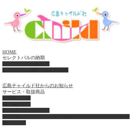
HOME
セレクトパルの納期
セレクトパル納期速報
セレクトパル最新号の納期情報
広島チャイルド社からのお知らせ
サービス・取扱商品
取扱商品一覧
総合保育絵本
園のお困りレスキュー
「おとのは」子どもたちのためのヴァイオリンとピアノの演
奏サービス