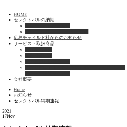
HOME
セレクトパルの納期
セレクトパル納期速報
セレクトパル最新号の納期情報
広島チャイルド社からのお知らせ
サービス・取扱商品
取扱商品一覧
総合保育絵本
園のお困りレスキュー
「おとのは」子どもたちのためのヴァイオリンと
ピアノの演奏サービス
会社概要
Home
お知らせ
セレクトパル納期速報
2021
17
Nov