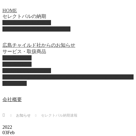
HOME
セレクトパルの納期
セレクトパル納期速報
セレクトパル最新号の納期情報
広島チャイルド社からのお知らせ
サービス・取扱商品
取扱商品一覧
総合保育絵本
園のお困りレスキュー
「おとのは」子どもたちのためのヴァイオリンとピアノの演
奏サービス
会社概要
Home
お知らせ
セレクトパル納期速報
2022
03
Feb