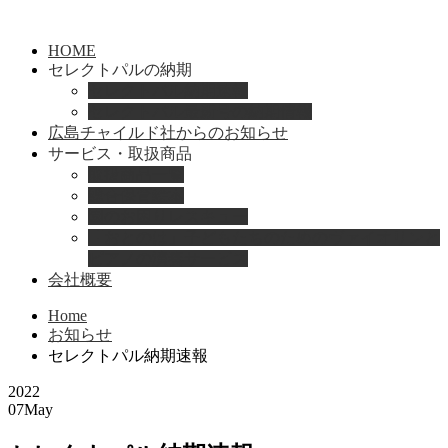
HOME
セレクトパルの納期
セレクトパル納期速報
セレクトパル最新号の納期情報
広島チャイルド社からのお知らせ
サービス・取扱商品
取扱商品一覧
総合保育絵本
園のお困りレスキュー
「おとのは」子どもたちのためのヴァイオリンと
ピアノの演奏サービス
会社概要
Home
お知らせ
セレクトパル納期速報
2022
07
May