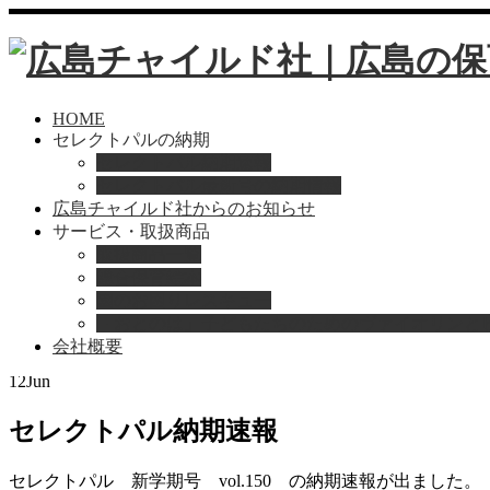
HOME
セレクトパルの納期
セレクトパル納期速報
セレクトパル最新号の納期情報
広島チャイルド社からのお知らせ
サービス・取扱商品
取扱商品一覧
総合保育絵本
Home
お知らせ
園のお困りレスキュー
セレクトパル納期速報
「おとのは」子どもたちのためのヴァイオリンと
会社概要
2020
12
Jun
セレクトパル納期速報
セレクトパル 新学期号 vol.150 の納期速報が出ました。