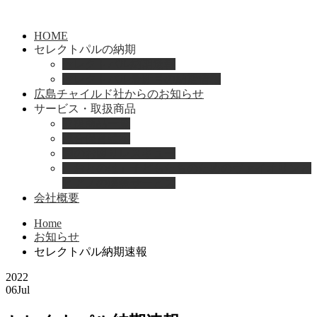
HOME
セレクトパルの納期
セレクトパル納期速報
セレクトパル最新号の納期情報
広島チャイルド社からのお知らせ
サービス・取扱商品
取扱商品一覧
総合保育絵本
園のお困りレスキュー
「おとのは」子どもたちのためのヴァイオリンと
ピアノの演奏サービス
会社概要
Home
お知らせ
セレクトパル納期速報
2022
06
Jul