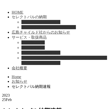
HOME
セレクトパルの納期
セレクトパル納期速報
セレクトパル最新号の納期情報
広島チャイルド社からのお知らせ
サービス・取扱商品
取扱商品一覧
総合保育絵本
園のお困りレスキュー
「おとのは」子どもたちのためのヴァイオリンと
ピアノの演奏サービス
会社概要
Home
お知らせ
セレクトパル納期速報
2023
25
Feb