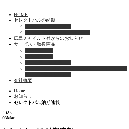
HOME
セレクトパルの納期
セレクトパル納期速報
セレクトパル最新号の納期情報
広島チャイルド社からのお知らせ
サービス・取扱商品
取扱商品一覧
総合保育絵本
園のお困りレスキュー
「おとのは」子どもたちのためのヴァイオリンと
ピアノの演奏サービス
会社概要
Home
お知らせ
セレクトパル納期速報
2023
03
Mar