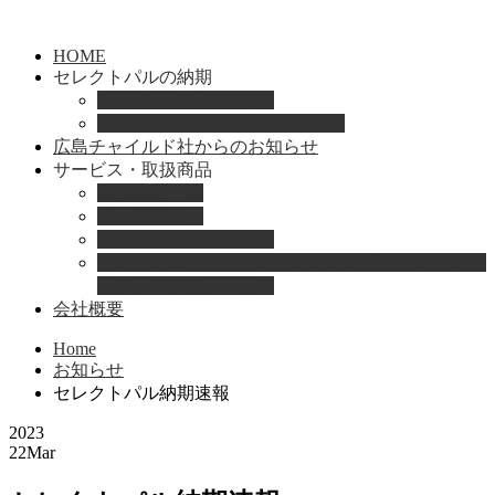
HOME
セレクトパルの納期
セレクトパル納期速報
セレクトパル最新号の納期情報
広島チャイルド社からのお知らせ
サービス・取扱商品
取扱商品一覧
総合保育絵本
園のお困りレスキュー
「おとのは」子どもたちのためのヴァイオリンと
ピアノの演奏サービス
会社概要
Home
お知らせ
セレクトパル納期速報
2023
22
Mar