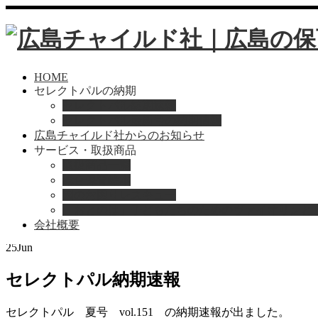
HOME
セレクトパルの納期
セレクトパル納期速報
セレクトパル最新号の納期情報
広島チャイルド社からのお知らせ
サービス・取扱商品
取扱商品一覧
総合保育絵本
Home
お知らせ
園のお困りレスキュー
セレクトパル納期速報
「おとのは」子どもたちのためのヴァイオリンと
会社概要
2020
25
Jun
セレクトパル納期速報
セレクトパル 夏号 vol.151 の納期速報が出ました。