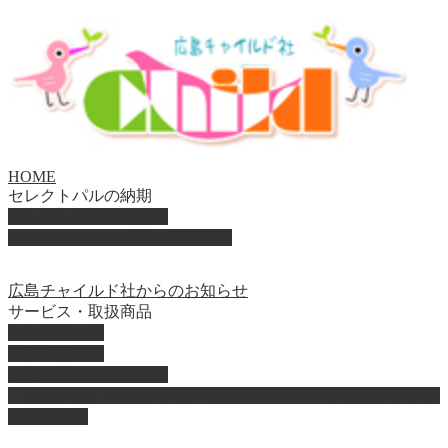
HOME
セレクトパルの納期
セレクトパル納期速報
セレクトパル最新号の納期情報
広島チャイルド社からのお知らせ
サービス・取扱商品
取扱商品一覧
総合保育絵本
園のお困りレスキュー
「おとのは」子どもたちのためのヴァイオリンとピアノの演
奏サービス