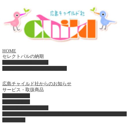
HOME
セレクトパルの納期
セレクトパル納期速報
セレクトパル最新号の納期情報
広島チャイルド社からのお知らせ
サービス・取扱商品
取扱商品一覧
総合保育絵本
園のお困りレスキュー
「おとのは」子どもたちのためのヴァイオリンとピアノの演
奏サービス