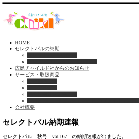
HOME
セレクトパルの納期
セレクトパル納期速報
セレクトパル最新号の納期情報
広島チャイルド社からのお知らせ
サービス・取扱商品
Home
取扱商品一覧
お知らせ
総合保育絵本
セレクトパル納期速報
園のお困りレスキュー
「おとのは」子どもたちのためのヴァイオリンと
2023
会社概要
16
Sep
セレクトパル納期速報
セレクトパル 秋号 vol.167 の納期速報が出ました。