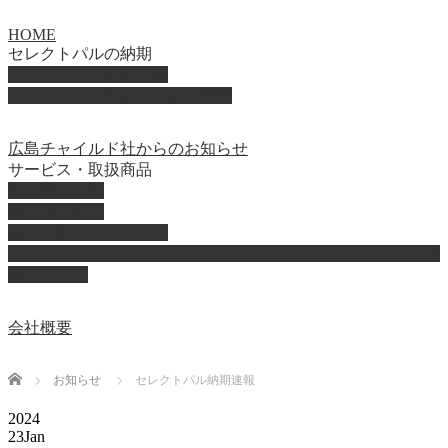
HOME
セレクトパルの納期
セレクトパル納期速報
セレクトパル最新号の納期情報
広島チャイルド社からのお知らせ
サービス・取扱商品
取扱商品一覧
総合保育絵本
園のお困りレスキュー
「おとのは」子どもたちのためのヴァイオリンとピアノの演
奏サービス
会社概要
Home
お知らせ
セレクトパル納期速報
2024
23
Jan