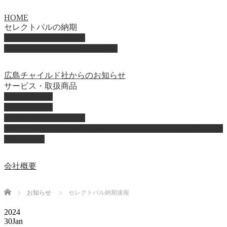
HOME
セレクトパルの納期
セレクトパル納期速報
セレクトパル最新号の納期情報
広島チャイルド社からのお知らせ
サービス・取扱商品
取扱商品一覧
総合保育絵本
園のお困りレスキュー
「おとのは」子どもたちのためのヴァイオリンとピアノの演
奏サービス
会社概要
Home
お知らせ
セレクトパル納期速報
2024
30
Jan