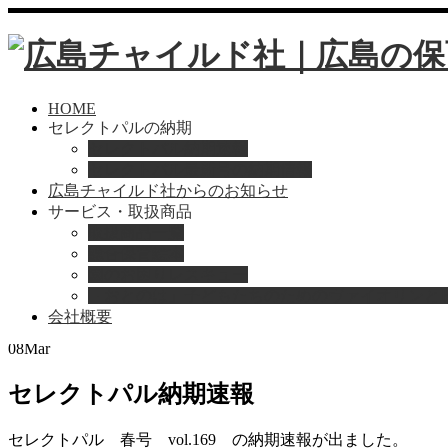
HOME
セレクトパルの納期
セレクトパル納期速報
セレクトパル最新号の納期情報
広島チャイルド社からのお知らせ
サービス・取扱商品
取扱商品一覧
総合保育絵本
Home
お知らせ
園のお困りレスキュー
セレクトパル納期速報
「おとのは」子どもたちのためのヴァイオリンと
会社概要
2024
08
Mar
セレクトパル納期速報
セレクトパル 春号 vol.169 の納期速報が出ました。