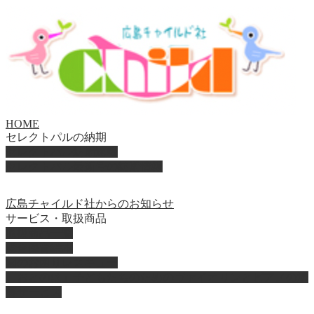
HOME
セレクトパルの納期
セレクトパル納期速報
セレクトパル最新号の納期情報
広島チャイルド社からのお知らせ
サービス・取扱商品
取扱商品一覧
総合保育絵本
園のお困りレスキュー
「おとのは」子どもたちのためのヴァイオリンとピアノの演
奏サービス