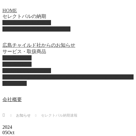
HOME
セレクトパルの納期
セレクトパル納期速報
セレクトパル最新号の納期情報
広島チャイルド社からのお知らせ
サービス・取扱商品
取扱商品一覧
総合保育絵本
園のお困りレスキュー
「おとのは」子どもたちのためのヴァイオリンとピアノの演
奏サービス
会社概要
Home
お知らせ
セレクトパル納期速報
2024
05
Oct