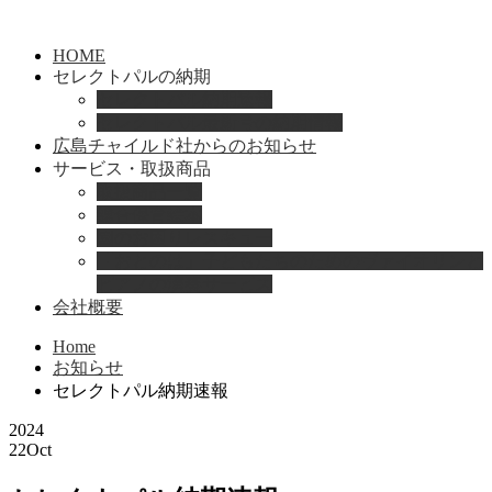
HOME
セレクトパルの納期
セレクトパル納期速報
セレクトパル最新号の納期情報
広島チャイルド社からのお知らせ
サービス・取扱商品
取扱商品一覧
総合保育絵本
園のお困りレスキュー
「おとのは」子どもたちのためのヴァイオリンと
ピアノの演奏サービス
会社概要
Home
お知らせ
セレクトパル納期速報
2024
22
Oct