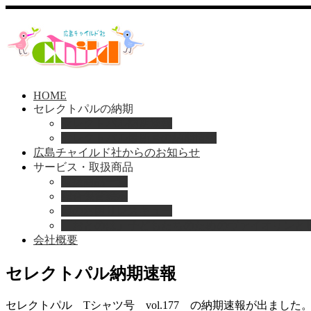
HOME
セレクトパルの納期
セレクトパル納期速報
セレクトパル最新号の納期情報
広島チャイルド社からのお知らせ
サービス・取扱商品
Home
取扱商品一覧
お知らせ
総合保育絵本
セレクトパル納期速報
園のお困りレスキュー
「おとのは」子どもたちのためのヴァイオリンと
2025
会社概要
05
Aug
セレクトパル納期速報
セレクトパル Tシャツ号 vol.177 の納期速報が出ました