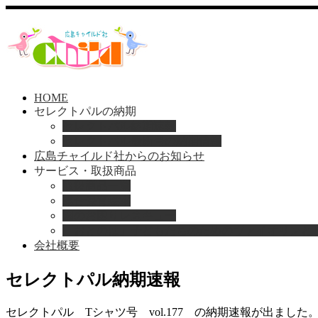
HOME
セレクトパルの納期
セレクトパル納期速報
セレクトパル最新号の納期情報
広島チャイルド社からのお知らせ
サービス・取扱商品
Home
取扱商品一覧
お知らせ
総合保育絵本
セレクトパル納期速報
園のお困りレスキュー
「おとのは」子どもたちのためのヴァイオリンと
2025
会社概要
05
Aug
セレクトパル納期速報
セレクトパル Tシャツ号 vol.177 の納期速報が出ました