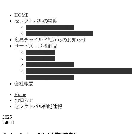
HOME
セレクトパルの納期
セレクトパル納期速報
セレクトパル最新号の納期情報
広島チャイルド社からのお知らせ
サービス・取扱商品
取扱商品一覧
総合保育絵本
園のお困りレスキュー
「おとのは」子どもたちのためのヴァイオリンと
ピアノの演奏サービス
会社概要
Home
お知らせ
セレクトパル納期速報
2025
24
Oct