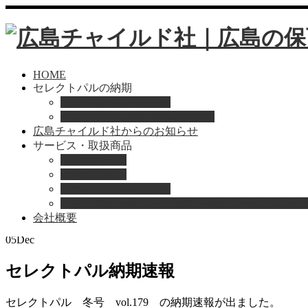
HOME
セレクトパルの納期
セレクトパル納期速報
セレクトパル最新号の納期情報
広島チャイルド社からのお知らせ
サービス・取扱商品
取扱商品一覧
総合保育絵本
Home
お知らせ
園のお困りレスキュー
セレクトパル納期速報
「おとのは」子どもたちのためのヴァイオリンと
会社概要
2025
05
Dec
セレクトパル納期速報
セレクトパル 冬号 vol.179 の納期速報が出ました。