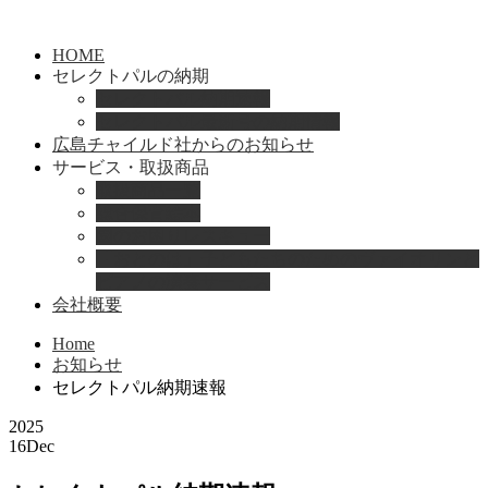
HOME
セレクトパルの納期
セレクトパル納期速報
セレクトパル最新号の納期情報
広島チャイルド社からのお知らせ
サービス・取扱商品
取扱商品一覧
総合保育絵本
園のお困りレスキュー
「おとのは」子どもたちのためのヴァイオリンと
ピアノの演奏サービス
会社概要
Home
お知らせ
セレクトパル納期速報
2025
16
Dec