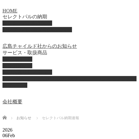
HOME
セレクトパルの納期
セレクトパル納期速報
セレクトパル最新号の納期情報
広島チャイルド社からのお知らせ
サービス・取扱商品
取扱商品一覧
総合保育絵本
園のお困りレスキュー
「おとのは」子どもたちのためのヴァイオリンとピアノの演
奏サービス
会社概要
Home
お知らせ
セレクトパル納期速報
2026
06
Feb