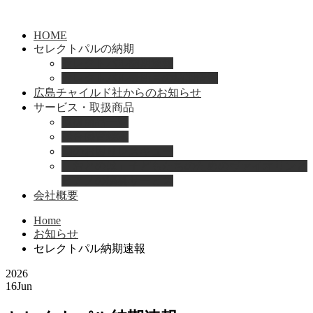
HOME
セレクトパルの納期
セレクトパル納期速報
セレクトパル最新号の納期情報
広島チャイルド社からのお知らせ
サービス・取扱商品
取扱商品一覧
総合保育絵本
園のお困りレスキュー
「おとのは」子どもたちのためのヴァイオリンと
ピアノの演奏サービス
会社概要
Home
お知らせ
セレクトパル納期速報
2026
16
Jun