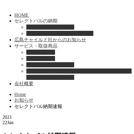
HOME
セレクトパルの納期
セレクトパル納期速報
セレクトパル最新号の納期情報
広島チャイルド社からのお知らせ
サービス・取扱商品
取扱商品一覧
総合保育絵本
園のお困りレスキュー
「おとのは」子どもたちのためのヴァイオリンと
ピアノの演奏サービス
会社概要
Home
お知らせ
セレクトパル納期速報
2021
22
Jan