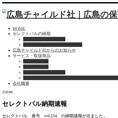
HOME
セレクトパルの納期
セレクトパル納期速報
セレクトパル最新号の納期情報
広島チャイルド社からのお知らせ
サービス・取扱商品
取扱商品一覧
総合保育絵本
Home
お知らせ
園のお困りレスキュー
セレクトパル納期速報
「おとのは」子どもたちのためのヴァイオリンと
会社概要
2021
25
Feb
セレクトパル納期速報
セレクトパル 春号 vol.154 の納期速報が出ました。