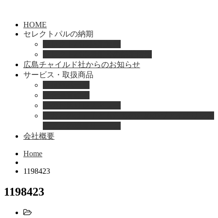
HOME
セレクトパルの納期
セレクトパル納期速報
セレクトパル最新号の納期情報
広島チャイルド社からのお知らせ
サービス・取扱商品
取扱商品一覧
総合保育絵本
園のお困りレスキュー
「おとのは」子どもたちのためのヴァイオリンと
ピアノの演奏サービス
会社概要
Home
1198423
1198423