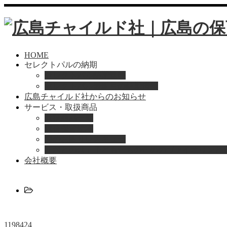
HOME
セレクトパルの納期
セレクトパル納期速報
セレクトパル最新号の納期情報
広島チャイルド社からのお知らせ
サービス・取扱商品
取扱商品一覧
総合保育絵本
Home
園のお困りレスキュー
1198424
「おとのは」子どもたちのためのヴァイオリンと
会社概要
1198424
1198424