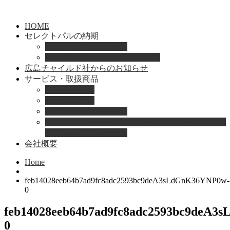
HOME
セレクトパルの納期
セレクトパル納期速報
セレクトパル最新号の納期情報
広島チャイルド社からのお知らせ
サービス・取扱商品
取扱商品一覧
総合保育絵本
園のお困りレスキュー
「おとのは」子どもたちのためのヴァイオリンと
ピアノの演奏サービス
会社概要
Home
feb14028eeb64b7ad9fc8adc2593bc9deA3sLdGnK36YNP0w-
0
feb14028eeb64b7ad9fc8adc2593bc9deA3
0