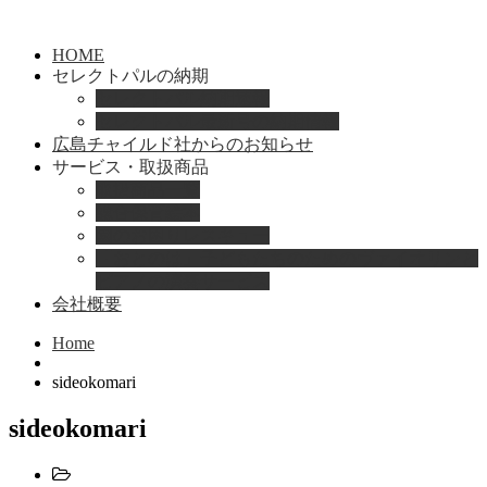
HOME
セレクトパルの納期
セレクトパル納期速報
セレクトパル最新号の納期情報
広島チャイルド社からのお知らせ
サービス・取扱商品
取扱商品一覧
総合保育絵本
園のお困りレスキュー
「おとのは」子どもたちのためのヴァイオリンと
ピアノの演奏サービス
会社概要
Home
sideokomari
sideokomari